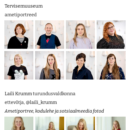
Tervisemuuseum
ametiportreed
Laili Krumm
turundusvaldkonna
ettevõtja,
@laili_krumm
Ametiportree, kodulehe ja sotsiaalmeedia fotod