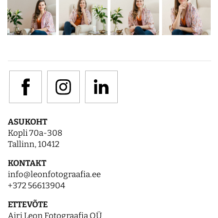
ASUKOHT
Kopli 70a-308
Tallinn, 10412
KONTAKT
info@leonfotograafia.ee
+372 56613904
ETTEVÕTE
Airi Leon Fotograafia OÜ