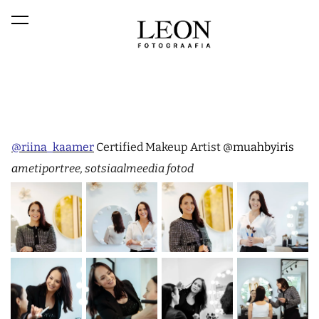
lisati ostukorvi.
Vaata ostukorvi
@riina_kaamer
Certified Makeup Artist
@muahbyiris
a
metiportree, sotsiaalmeedia fotod